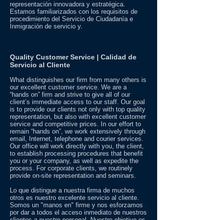
representación innovadora y estratégica.
Estamos familiarizados con los requisitos de
procedimiento del Servicio de Ciudadanía e
Inmigración de servicio y.
Quality Customer Service
| Calidad de
Servicio al Cliente
What distinguishes our firm from many others is
our excellent customer service. We are a
“hands on” firm and strive to give all of our
client’s immediate access to our staff. Our goal
is to provide our clients not only with top quality
representation, but also with excellent customer
service and competitive prices. In our effort to
remain “hands on”, we work extensively through
email, Internet, telephone and courier services.
Our office will work directly with you, the client,
to establish processing procedures that benefit
you or your company, as well as expedite the
process. For corporate clients, we routinely
provide on-site representation and seminars.
Lo que distingue a nuestra firma de muchos
otros es nuestro excelente servicio al cliente.
Somos un "manos en" firme y nos esforzamos
por dar a todos el acceso inmediato de nuestros
clientes a nuestro personal. Nuestro objetivo es