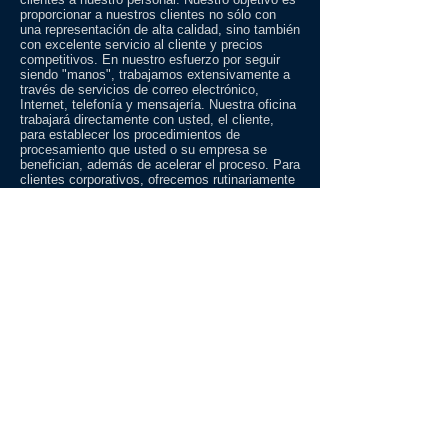
proporcionar a nuestros clientes no sólo con
una representación de alta calidad, sino también
con excelente servicio al cliente y precios
competitivos. En nuestro esfuerzo por seguir
siendo "manos", trabajamos extensivamente a
través de servicios de correo electrónico,
Internet, telefonía y mensajería. Nuestra oficina
trabajará directamente con usted, el cliente,
para establecer los procedimientos de
procesamiento que usted o su empresa se
benefician, además de acelerar el proceso. Para
clientes corporativos, ofrecemos rutinariamente
representación y seminarios en el lugar.
Competitive Fees | Precios Competitivos
Our fee structure is developed to provide you
with reasonable costs for our services. We have
adjusted our fee schedule so that if costs are
not incurred you are not charged. Our
permanent residency fees are amortized over a
period of time. You authorize the services you
require and are only charged for what is
requested.
Nuestra estructura de tarifas se ha desarrollado
para proporcionar costos razonables para