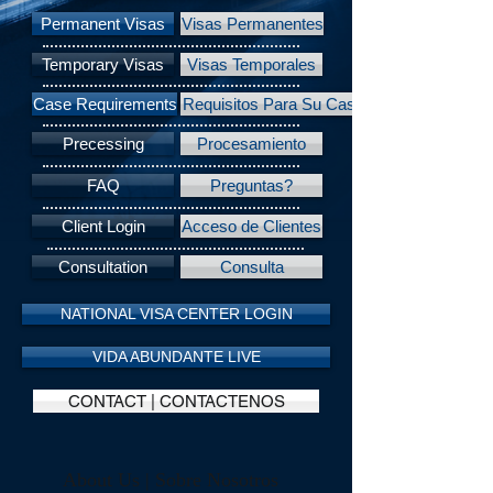
Permanent Visas
Visas Permanentes
Temporary Visas
Visas Temporales
Case Requirements
Requisitos Para Su Caso
Precessing
Procesamiento
FAQ
Preguntas?
Client Login
Acceso de Clientes
Consultation
Consulta
NATIONAL VISA CENTER LOGIN
VIDA ABUNDANTE LIVE
CONTACT | CONTACTENOS
About Us | Sobre Nosotros